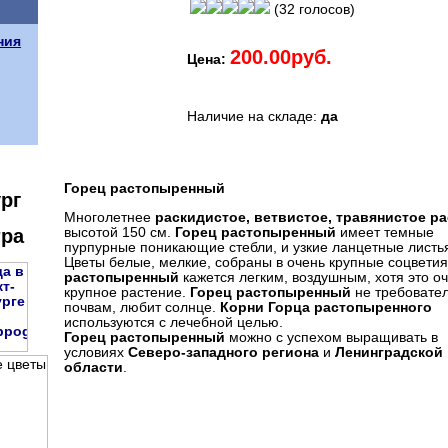
(32 голосов)
ния
200.00руб.
Цена:
Наличие на складе:
да
Горец растопыренный
рг
Многолетнее
раскидистое, ветвистое, травянистое р
высотой 150 см.
Горец растопыренный
имеет темные
тра
пурпурные поникающие стебли, и узкие ланцетные листь
Цветы белые, мелкие, собраны в очень крупные соцвети
растопыренный
кажется легким, воздушным, хотя это о
крупное растение.
Горец растопыренный
не требовател
почвам, любит солнце.
Корни Горца растопыренного
используются с лечебной целью.
Горец растопыренный
можно с успехом выращивать в
условиях
Северо-западного региона
и
Ленинградской
области
.