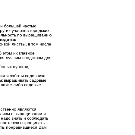
 и большей частью
угих участков городских
тельность по выращиванию
водство
.
ивой листвы, в том числе
В этом их главное
ся лучшим средством для
ённых пунктов,
ия и заботы садовника
как выращивать садовые
, какие либо садовые
ественно являются
ливы в выращивании и
 надо знать и соблюдать
знаете как выращивать
ать
понравившиеся Вам