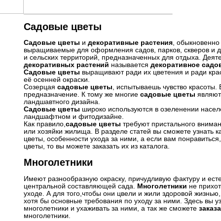
Садовые цветы
Садовые цветы
и
декоративные растения
, обыкновенно
выращиваемые для оформления садов, парков, скверов и др
и сельских территорий, предназначенных для отдыха. Дея
декоративных растений
называется
декоративное садо
Садовые цветы
выращивают ради их цветения и ради крас
её осенней окраски.
Созерцая
садовые цветы
, испытываешь чувство красоты. 
предназначение. К тому же многие
садовые цветы
являют
ландшавтного дизайна.
Садовые цветы
широко используются в озеленении насел
ландшафтном и фитодизайне.
Как правило,
садовые цветы
требуют пристального вниман
или хозяйки жилища. В разделе статей вы сможете узнать 
цветы, особенности ухода за ними, а если вам понравиться
цветы, то вы можете заказать их из каталога.
Многолетники
Имеют разнообразную окраску, причудливую фактуру и ест
центральной составляющей сада.
Многолетники
не прихот
уходе. А для того,чтобы они цвели и жили здоровой жизнью,
хотя бы основные требования по уходу за ними. Здесь вы у
многолетники и ухаживать за ними, а так же сможете
заказ
многолетники.