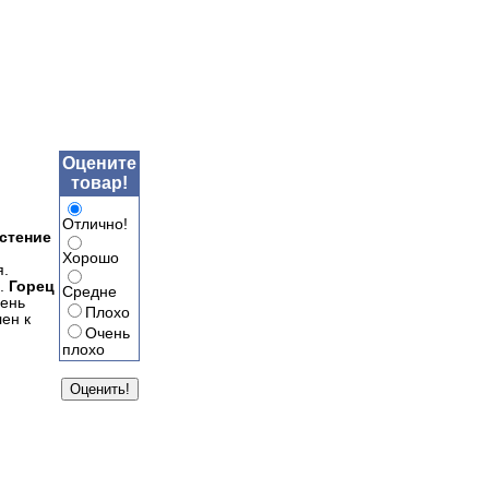
Оцените
товар!
Отлично!
астение
Хорошо
я.
я.
Горец
Средне
чень
Плохо
ен к
Очень
плохо