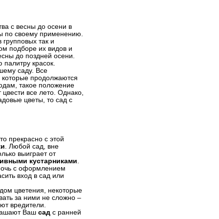
ва с весны до осени в
ы по своему применению.
 групповых так и
ом подборе их видов и
есны до поздней осени.
 палитру красок.
шему саду. Все
 которые продолжаются
одам, такое положение
 цвести все лето. Однако,
довые цветы, то сад с
то прекрасно с этой
ки
. Любой сад, вне
олько выиграет от
тивными кустарниками
.
омочь с оформлением
сить вход в сад или
дом цветения, некоторые
вать за ними не сложно –
ют вредители.
крашают Ваш
сад
с ранней