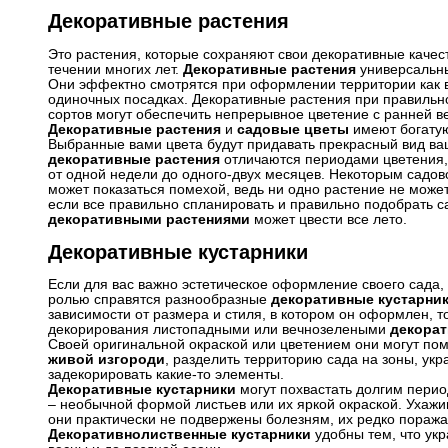
Декоративные растения
Это растения, которые сохраняют свои декоративные качест
течении многих лет.
Декоративные растения
универсальн
Они эффектно смотрятся при оформлении территории как в
одиночных посадках. Декоративные растения при правильн
сортов могут обеспечить непрерывное цветение с ранней в
Декоративные растения
и
садовые цветы
имеют богатую
Выбранные вами цвета будут придавать прекрасный вид ва
декоративные растения
отличаются периодами цветения,
от одной недели до одного-двух месяцев. Некоторым садов
может показаться помехой, ведь ни одно растение не может
если все правильно спланировать и правильно подобрать са
декоративными растениями
может цвести все лето.
Декоративные кустарники
Если для вас важно эстетическое оформление своего сада, 
ролью справятся разнообразные
декоративные кустарни
зависимости от размера и стиля, в котором он оформлен, т
декорирования листопадными или вечнозелеными
декора
Своей оригинальной окраской или цветением они могут п
живой изгороди
, разделить территорию сада на зоны, укра
задекорировать какие-то элементы.
Декоративные кустарники
могут похвастать долгим перио
– необычной формой листьев или их яркой окраской. Ухажи
они практически не подвержены болезням, их редко поража
Декоративнолиственные кустарники
удобны тем, что у